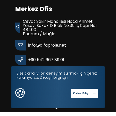
Merkez Ofis
Cevat Şakir Mahallesi Hoca Ahmet
Yesevi Sokak D Blok No:35 İç Kapı No:1
48400
Bodrum / Muğla
info@alfaproje.net
+90 542 667 89 01
Size daha iyi bir deneyim sunmak için çerez
kullanıyoruz. Detaylı bilgi için
🍪
© 2026
Alfa Proje Dış Ticaret A.Ş.
Tüm Hakları
Saklıdır
Kabul Ediyorum