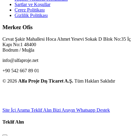
Şartlar ve Koşullar
Çerez Politikası
Gizlilik Politikası
Merkez Ofis
Cevat Şakir Mahallesi Hoca Ahmet Yesevi Sokak D Blok No:35 İç
Kapı No:1 48400
Bodrum / Muğla
info@alfaproje.net
+90 542 667 89 01
© 2026
Alfa Proje Dış Ticaret A.Ş.
Tüm Hakları Saklıdır
Site İçi Arama
Teklif Alın
Bizi Arayın
Whatsapp Destek
Teklif Alın