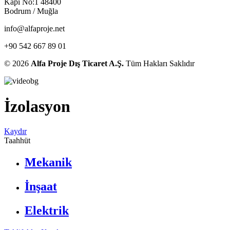
Kapı No:1 48400
Bodrum / Muğla
info@alfaproje.net
+90 542 667 89 01
© 2026
Alfa Proje Dış Ticaret A.Ş.
Tüm Hakları Saklıdır
İzolasyon
Kaydır
Taahhüt
Mekanik
İnşaat
Elektrik