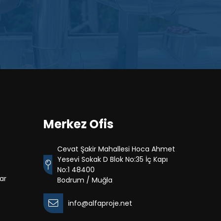
Merkez Ofis
Cevat Şakir Mahallesi Hoca Ahmet
Yesevi Sokak D Blok No:35 İç Kapı
No:1 48400
lar
Bodrum / Muğla
info@alfaproje.net