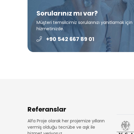
Sorularınız mı var?
Müşteri temsilcimiz sorularınızı yanıtlamak için
hizmetinizde.
+90 542 667 89 01
Referanslar
Alfa Proje olarak her projemize yılların
vermiş olduğu tecrübe ve aşk ile
hizmet veriyoruz.