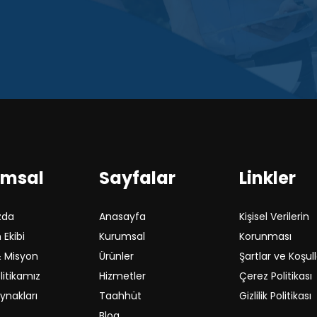
umsal
Sayfalar
Linkler
zda
Anasayfa
Kişisel Verilerin
Ekibi
Kurumsal
Korunması
& Misyon
Ürünler
Şartlar ve Koşul
litikamız
Hizmetler
Çerez Politikası
ynakları
Taahhüt
Gizlilik Politikası
Blog