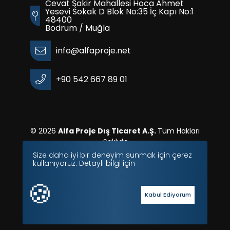
Cevat Şakir Mahallesi Hoca Ahmet
Yesevi Sokak D Blok No:35 İç Kapı No:1
48400
Bodrum / Muğla
info@alfaproje.net
+90 542 667 89 01
© 2026
Alfa Proje Dış Ticaret A.Ş.
Tüm Hakları
Saklıdır
Size daha iyi bir deneyim sunmak için çerez
kullanıyoruz. Detaylı bilgi için
🍪
Kabul Ediyorum